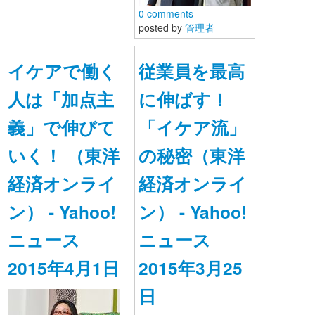
0 comments
posted by
管理者
新しい働き方会議
＊重要＊
イケアで働く
従業員を最高
本サイトと同期したFacebookページ
（https://www.facebook.com/newhatarakikata）もありま
人は「加点主
に伸ばす！
す。FB利用されている方は見やすいFBページの利用をお
勧めします。このサイトは主にFBアカウントを持ってい
義」で伸びて
「イケア流」
ない方用に運用しています。
＊＊＊＊
いく！ （東洋
の秘密（東洋
非正規雇用割合が35%を超え、完全失業者数が245万
人、無業者をあわせると推定1000万人。正社員でも長時
間労働やうつ疾患者・休職者の増加が問題になっていま
経済オンライ
経済オンライ
す。
レールから外れれば再チャレンジの機会が大きく制限さ
ン） - Yahoo!
ン） - Yahoo!
れ、正社員になってもサービス残業や長時間労働が求め
られる。こうした問題は、未婚率増加や少子化、在宅介
ニュース
ニュース
護の問題とも深く結びついています。
雇用制度をいかに変えていくべきか、現行制度の枠内で
2015年4月1日
2015年3月25
どのような働き方の可能性があるのか。少しでも多くの
人が希望のもてる働き方ができる社会になるよう、さま
ざまな情報をまとめつつ、新しい働き方、サバイバルの
日
方法を探ってみたいと思います。