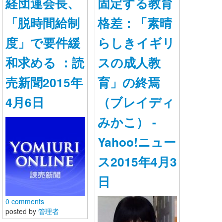
経団連会長、
固定する教育
「脱時間給制
格差：「素晴
度」で要件緩
らしきイギリ
和求める ：読
スの成人教
売新聞2015年
育」の終焉
4月6日
（ブレイディ
みかこ） -
Yahoo!ニュー
ス2015年4月3
日
0 comments
posted by
管理者