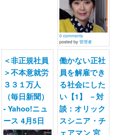
0 comments
posted by
管理者
＜非正規社員
働かない正社
＞不本意就労
員を解雇でき
３３１万人
る社会にした
（毎日新聞）
い【1】 －対
- Yahoo!ニュ
談：オリック
ース 4月5日
スシニア・チ
ェアマン 宮