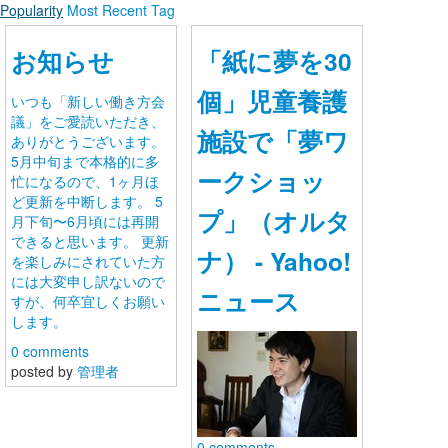
Popularity
Most Recent
Tag
新しい働き方会議
お知らせ
「紙に夢を30
ログイン
個」児童養護
いつも「新しい働き方会
議」をご愛読いただき、
新規登録
施設で「夢ワ
ありがとうございます。
5月中旬まで本格的に多
ークショッ
ストリーム
忙になるので、1ヶ月ほ
ど更新を中断します。 5
プ」（オルタ
月下旬〜6月頃には再開
HOT
その他
できると思います。 更新
ナ） - Yahoo!
を楽しみにされていた方
には大変申し訳ないので
NEW
このコミュニティについて
REVOLVER
ニュース
すが、何卒宜しくお願い
します。
TAGS
ヘルプ
0 comments
posted by
管理者
RSS
利用規約
0 comments