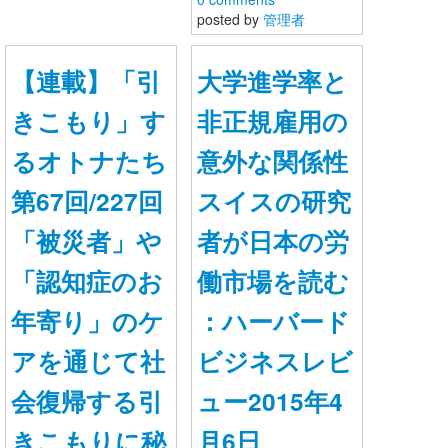
posted by
管理者
プライバシーポリシー
【連載】「引
大学進学率と
お問い合わせ
きこもり」す
非正規雇用の
るオトナたち
意外な関係性
第67回/227回
スイスの研究
「被災者」や
者が日本の労
「認知症のお
働市場を読む
年寄り」のケ
：ハーバード
アを通じて社
ビジネスレビ
会復帰する引
ュー2015年4
きこもりに秘
月6日