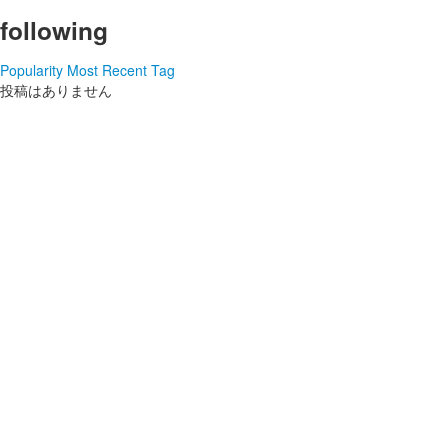
following
新しい働き方会議
Popularity
Most Recent
Tag
ログイン
投稿はありません
新規登録
ストリーム
HOT
その他
NEW
このコミュニティについて
REVOLVER
TAGS
ヘルプ
RSS
利用規約